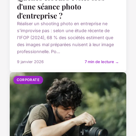
d'une séance photo
d'entreprise ?
Réaliser un shooting photo en entreprise ne
s'improvise pas : selon une étude récente de
l'IFOP (2024), 68 % des sociétés estiment que
des images mal préparées nuisent à leur image
professionnelle. Po...
9 janvier 2026
7 min de lecture →
CORPORATE